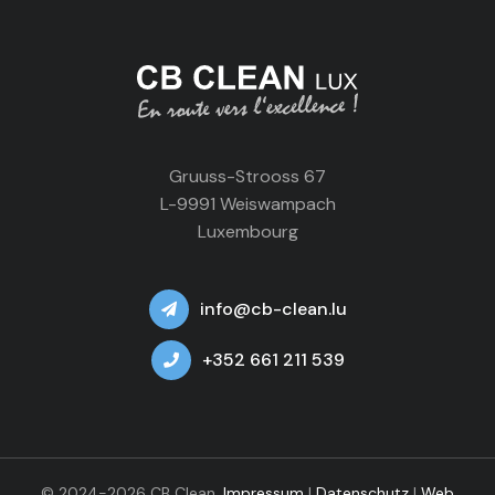
Gruuss-Strooss 67
L-9991 Weiswampach
Luxembourg
info@cb-clean.lu
+352 661 211 539
© 2024-2026 CB Clean.
Impressum
|
Datenschutz
|
Web